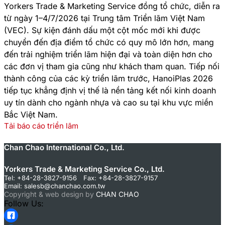
Yorkers Trade & Marketing Service đồng tổ chức, diễn ra
từ ngày 1–4/7/2026 tại Trung tâm Triển lãm Việt Nam
(VEC). Sự kiện đánh dấu một cột mốc mới khi được
chuyển đến địa điểm tổ chức có quy mô lớn hơn, mang
đến trải nghiệm triển lãm hiện đại và toàn diện hơn cho
các đơn vị tham gia cũng như khách tham quan. Tiếp nối
thành công của các kỳ triển lãm trước, HanoiPlas 2026
tiếp tục khẳng định vị thế là nền tảng kết nối kinh doanh
uy tín dành cho ngành nhựa và cao su tại khu vực miền
Bắc Việt Nam.
Tải báo cáo triển lãm
Chan Chao International Co., Ltd.
Yorkers Trade & Marketing Service Co., Ltd.
Tel: +84-28-3827-9156 Fax: +84-28-3827-9157
Email:
salesb@chanchao.com.tw
Copyright & web design by
CHAN CHAO
Follow Us: